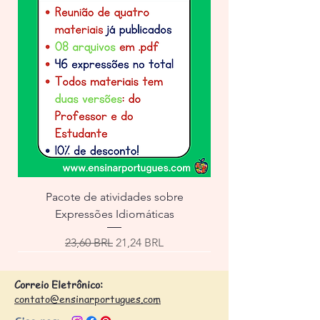
Pacote de atividades sobre
Expressões Idiomáticas
Precio
Precio de oferta
23,60 BRL
21,24 BRL
Correio Eletrônico:
contato@ensinarportugues.com