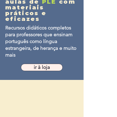
aulas de
PLE
com
materiais
práticos e
eficazes
Recursos didáticos completos
para professores que ensinam
português como língua
estrangeira, de herança e muito
mais
ir à loja