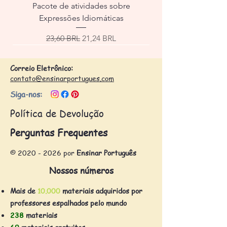
Pacote de atividades sobre
Expressões Idiomáticas
Precio
Precio de oferta
23,60 BRL
21,24 BRL
Correio Eletrônico:
contato@ensinarportugues.com
Siga-nos:
Política de Devolução
Perguntas Frequentes
©
2020 - 2026
por
Ensinar Português
Nossos números
Mais de
10.000
materiais adquiridos por
professores espalhados pelo mundo
238
materiais
69
materiais gratuitos