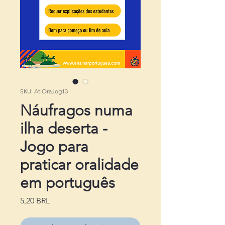
SKU: AtiOraJog13
Náufragos numa
ilha deserta -
Jogo para
praticar oralidade
em português
Precio
5,20 BRL