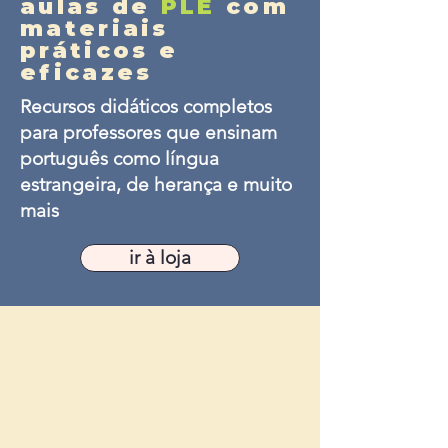
aulas de
PLE
com
materiais
práticos e
eficazes
Recursos didáticos completos
para professores que ensinam
português como língua
estrangeira, de herança e muito
mais
ir à loja