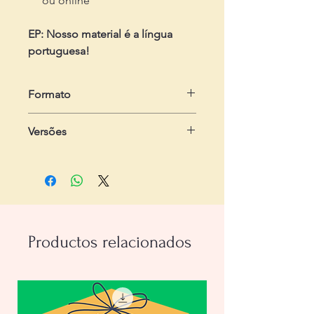
ou online
EP: Nosso material é a língua
portuguesa!
Formato
em .zip
Versões
Dois arquivos em .pdf
- Do professor:
com 4 páginas,
contendo passo-a-passo
- Do estudante:
com 1 página
Productos relacionados