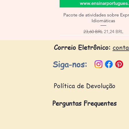
Pacote de atividades sobre Exp
Idiomáticas
Precio
Precio de of
23,60 BRL
21,24 BRL
Correio Eletrônico:
cont
Siga-nos:
Política de Devolução
Perguntas Frequentes