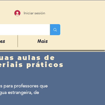
Iniciar sesión
des
Mais
uas aulas de
riais práticos
s para professores que
ua estrangeira, de