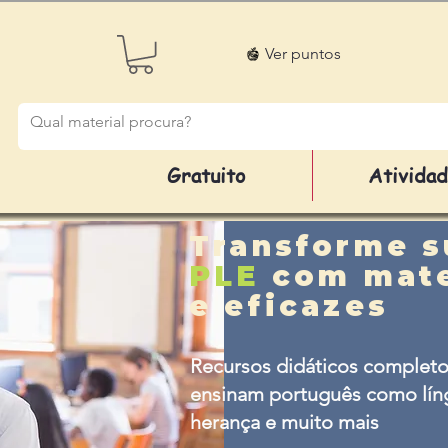
Ver puntos
Gratuito
Ativida
Transforme s
PLE
com mate
e eficazes
Recursos didáticos completo
ensinam português como líng
herança e muito mais