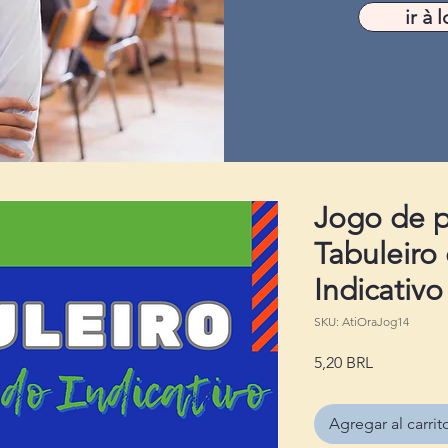
ir à l
Jogo de p
Tabuleiro
Indicativo
SKU: AtiOraJog14
Precio
5,20 BRL
Agregar al carrit