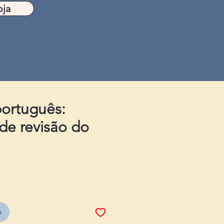
oja
ortuguês:
 de revisão do
o