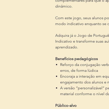
complementares para que o apr
dinâmico.
Com este jogo, seus alunos po
modo indicativo enquanto se 
Adquira já o Jogo de Portuguê
Indicativo e transforme suas
aprendizado.
Benefícios pedagógicos
Reforço da conjugação verba
erros, de forma lúdica
Encoraja a interação em eq
engajamento dos alunos e m
A versão “personalizável” p
material conforme o nível d
Público-alvo