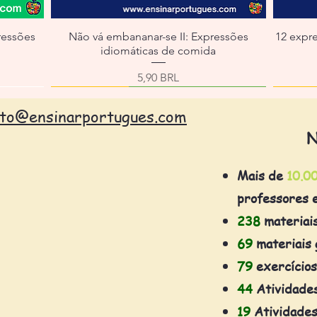
ressões
Não vá embananar-se II: Expressões
12 expr
idiomáticas de comida
erta
Precio
5,90 BRL
ato@ensinarportugues.com
N
Mais de
10.0
professores 
238
materiai
69
materiais 
79
exercícios
44
Atividade
19
Atividades