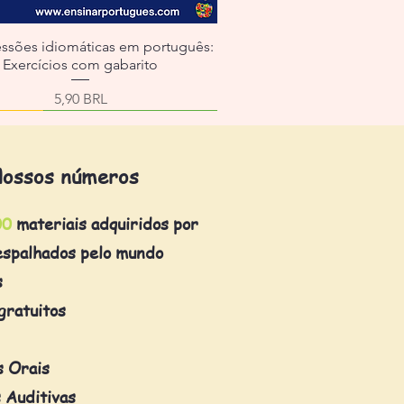
essões idiomáticas em português:
Exercícios com gabarito
Precio
5,90 BRL
ossos números
00
materiais adquiridos por
espalhados pelo mundo
s
gratuitos
s Orais
 Auditivas