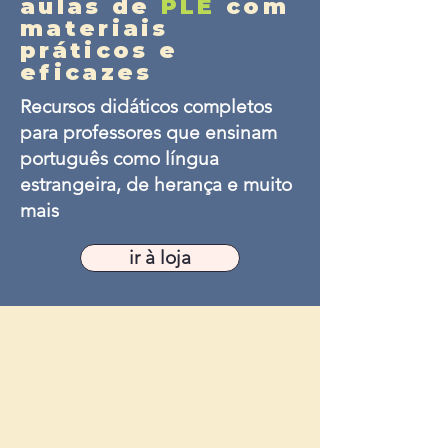
aulas de
PLE
com
materiais
práticos e
eficazes
Recursos didáticos completos
para professores que ensinam
português como língua
estrangeira, de herança e muito
mais
ir à loja