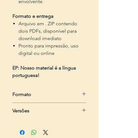
envolvente
Formato e entrega
Arquivo em . ZIP contendo
dois PDFs, disponível para
download imediato
Pronto para impressão, uso
digital ou online
EP: Nosso material é a língua
portuguesa!
Formato
em .zip
Versões
Dois arquivos em .pdf
- Do estudante:
com 1 página, com a
atividade
- Do professor:
com 2 páginas,