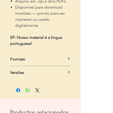
Arquivo em .zip e dois PDFs
Disponível para download
imediato — pronto para ser
impresso ou usado
digitalmente
EP: Nosso material é a língua
portuguesa!
Formato
em .zip
Versões
Dois arquivos em .pdf
- Do estudante:
com 2 páginas, com
seis exercícios
- Do professor:
com 3 páginas,
contendo passo-a-passo e gabarito
Productos relacionados