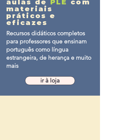
aulas de
PLE
com
materiais
práticos e
eficazes
Recursos didáticos completos
para professores que ensinam
português como língua
estrangeira, de herança e muito
mais
ir à loja