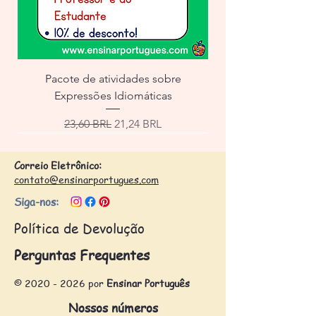
Pacote de atividades sobre
Expressões Idiomáticas
Precio
Precio de oferta
23,60 BRL
21,24 BRL
Correio Eletrônico:
contato@ensinarportugues.com
Siga-nos:
Política de Devolução
Perguntas Frequentes
©
2020 - 2026
por
Ensinar Português
Nossos números