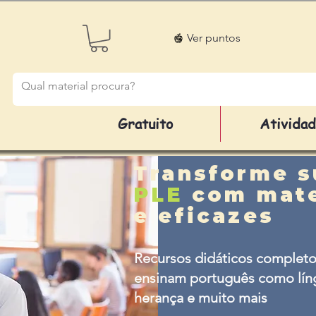
Ver puntos
Gratuito
Ativida
Transforme s
PLE
com mate
e eficazes
Recursos didáticos completo
ensinam português como líng
herança e muito mais