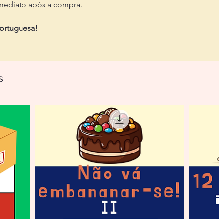
mediato após a compra.
portuguesa!
s