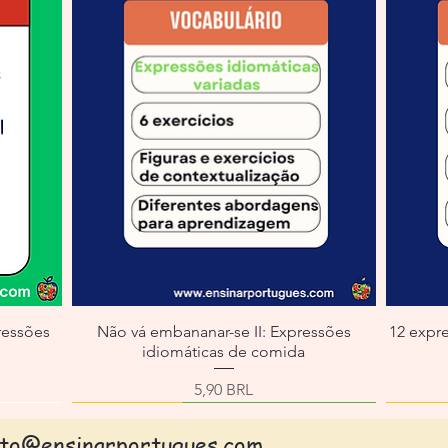
ressões
Não vá embananar-se II: Expressões
12 expr
idiomáticas de comida
erta
Precio
5,90 BRL
ato@ensinarportugues.com