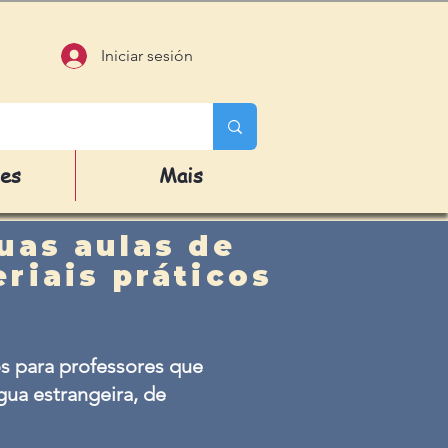
Iniciar sesión
des
Mais
uas aulas de
riais práticos
s para professores que
ua estrangeira, de