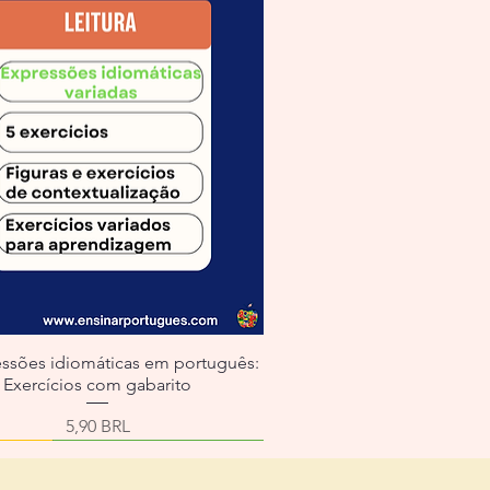
essões idiomáticas em português:
Exercícios com gabarito
Precio
5,90 BRL