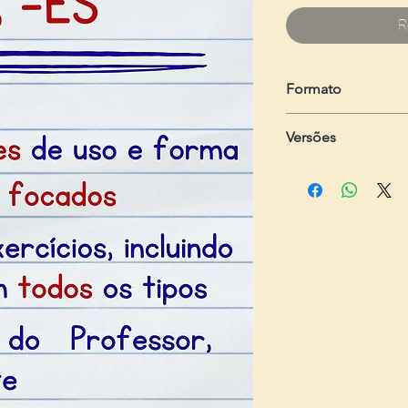
R
Formato
Um arquivo em .zip
Versões
Dois arquivos em 
- Do Professor:
com 3 
gabarito
- Do Estudante:
com 2