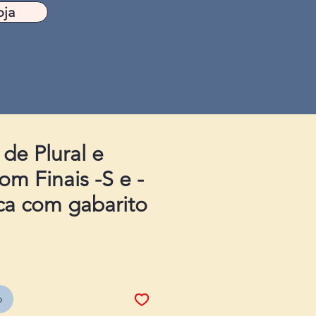
oja
 de Plural e
om Finais -S e -
ica com gabarito
o