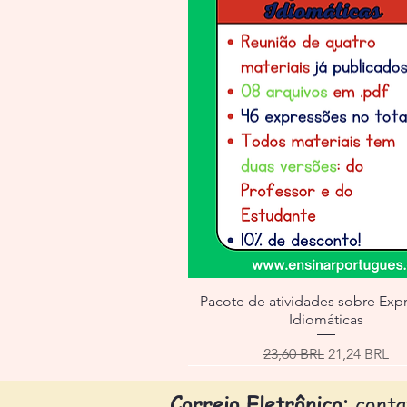
Pacote de atividades sobre Exp
Idiomáticas
Precio
Precio de of
23,60 BRL
21,24 BRL
Correio Eletrônico:
cont