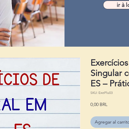
ir à l
Exercícios
Singular c
ES – Prát
SKU: ExePlu03
Precio
0,00 BRL
Agregar al carrit