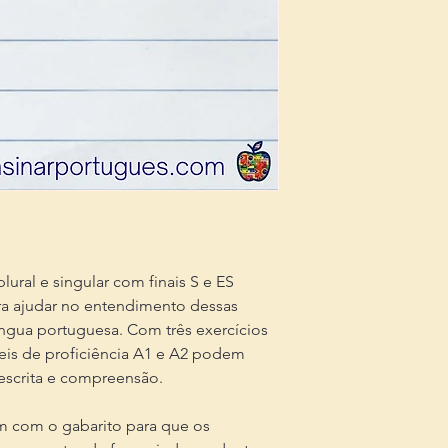
lural e singular com finais S e ES
ra ajudar no entendimento dessas
língua portuguesa. Com três exercícios
veis de proficiência A1 e A2 podem
 escrita e compreensão.
em com o gabarito para que os