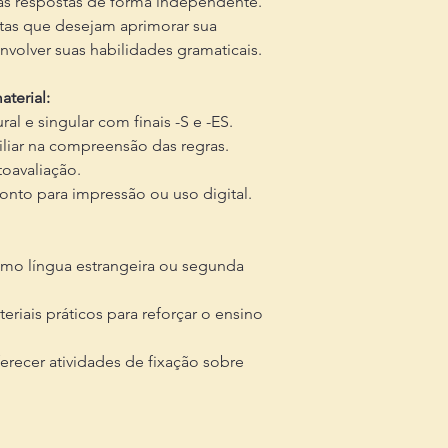
uas respostas de forma independente.
atas que desejam aprimorar sua
volver suas habilidades gramaticais.
terial:
ral e singular com finais -S e -ES.
iliar na compreensão das regras.
toavaliação.
onto para impressão ou uso digital.
mo língua estrangeira ou segunda
riais práticos para reforçar o ensino
recer atividades de fixação sobre