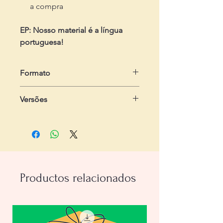
a compra
EP: Nosso material é a língua
portuguesa!
Formato
em .zip
Versões
Dois arquivos em .pdf
- Do professor:
com 5 páginas,
incluindo gabarito
- Do estudante:
com 4 páginas, com
explicações e três exercícios
Productos relacionados