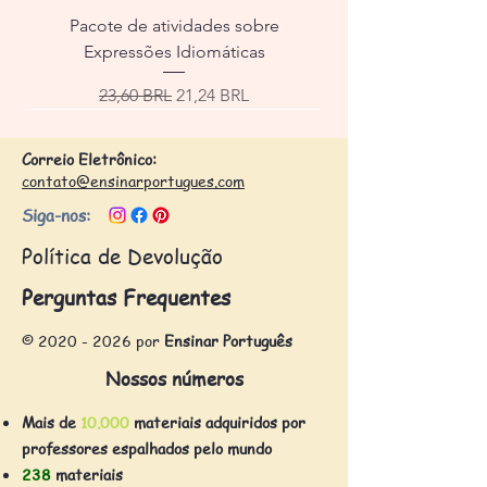
Pacote de atividades sobre
Expressões Idiomáticas
Precio
Precio de oferta
23,60 BRL
21,24 BRL
Correio Eletrônico:
contato@ensinarportugues.com
Siga-nos:
Política de Devolução
Perguntas Frequentes
©
2020 - 2026
por
Ensinar Português
Nossos números
Mais de
10.000
materiais adquiridos por
professores espalhados pelo mundo
238
materiais