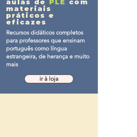
aulas de
PLE
com
materiais
práticos e
eficazes
Recursos didáticos completos
para professores que ensinam
português como língua
estrangeira, de herança e muito
mais
ir à loja