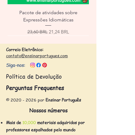
Pacote de atividades sobre
Expressões Idiomáticas
Precio
Precio de oferta
23,60 BRL
21,24 BRL
Correio Eletrônico:
contato@ensinarportugues.com
Siga-nos:
Política de Devolução
Perguntas Frequentes
©
2020 - 2026
por
Ensinar Português
Nossos números
Mais de
10.000
materiais adquiridos por
professores espalhados pelo mundo