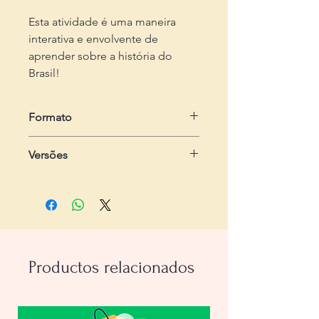
Esta atividade é uma maneira
interativa e envolvente de
aprender sobre a história do
Brasil!
Formato
em .zip
Versões
Dois arquivos em .pdf
- Do estudante:
com 2 páginas, com
três exercícios
- Do professor:
com 3 páginas,
contendo passo-a-passo e gabarito
Productos relacionados