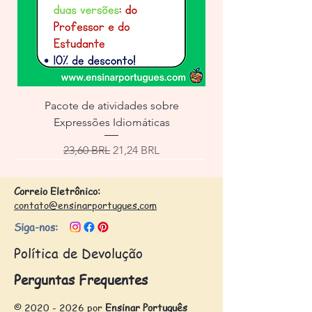
Pacote de atividades sobre
Expressões Idiomáticas
Precio
Precio de oferta
23,60 BRL
21,24 BRL
Correio Eletrônico:
contato@ensinarportugues.com
Siga-nos:
Política de Devolução
Perguntas Frequentes
©
2020 - 2026
por
Ensinar Português