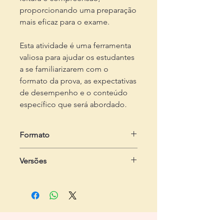
proporcionando uma preparação
mais eficaz para o exame.
Esta atividade é uma ferramenta
valiosa para ajudar os estudantes
a se familiarizarem com o
formato da prova, as expectativas
de desempenho e o conteúdo
específico que será abordado.
Formato
em .zip
Versões
Dois arquivos em .pdf
- Do estudante:
com 3 páginas, com
quatro exercícios
- Do professor:
com 4 páginas,
contendo gabarito