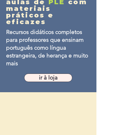
aulas de
PLE
com
materiais
práticos e
eficazes
Recursos didáticos completos
para professores que ensinam
português como língua
estrangeira, de herança e muito
mais
ir à loja