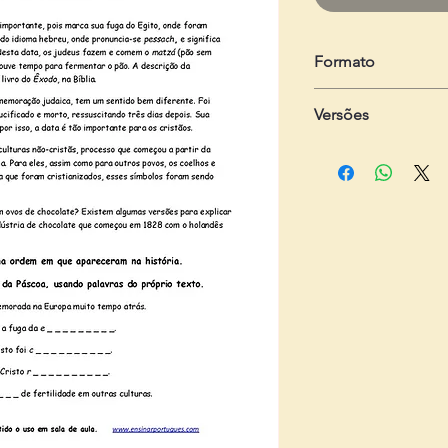
Formato
em .zip
Versões
Dois arquivos em .pd
- Do estudante:
com 2
- Do professor:
com 3
e gabarito