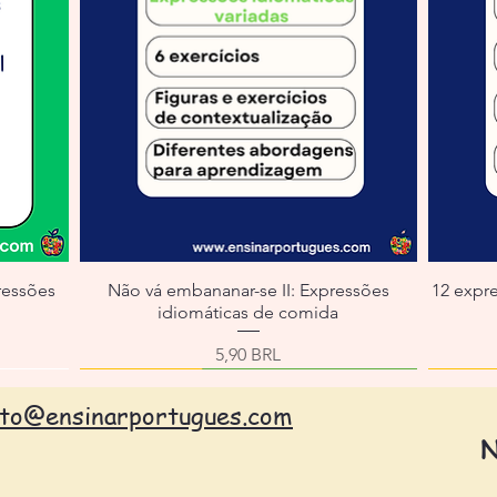
ressões
Não vá embananar-se II: Expressões
12 expr
idiomáticas de comida
erta
Precio
5,90 BRL
ato@ensinarportugues.com
N