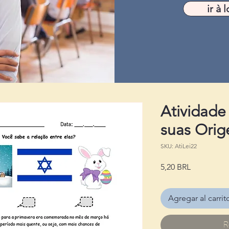
ir à l
Atividade
suas Orig
SKU: AtiLei22
Precio
5,20 BRL
Agregar al carrit
R