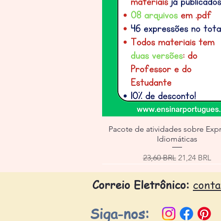
Pacote de atividades sobre Exp
Idiomáticas
Precio
Precio de of
23,60 BRL
21,24 BRL
Correio Eletrônico:
cont
Siga-nos: