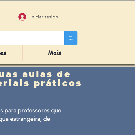
Iniciar sesión
des
Mais
uas aulas de
riais práticos
s para professores que
ua estrangeira, de