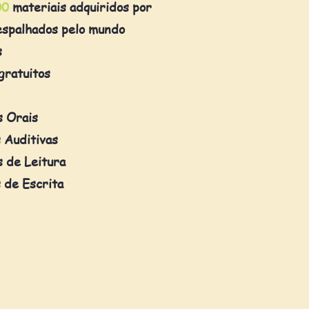
00
materiais adquiridos por
espalhados pelo mundo
s
gratuitos
s Orais
 Auditivas
 de Leitura
 de Escrita