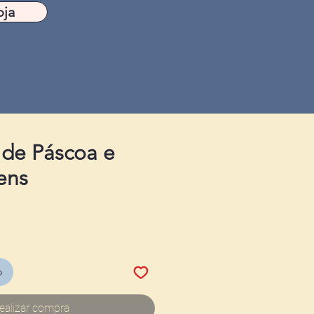
oja
 de Páscoa e
ens
o
ealizar compra