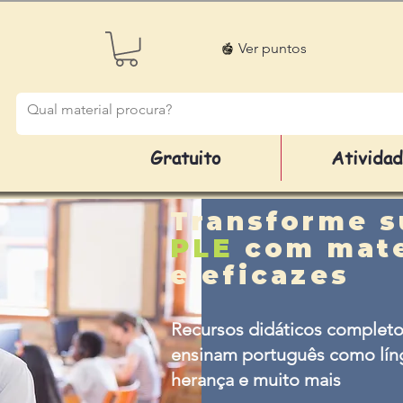
Ver puntos
Gratuito
Ativida
Transforme s
PLE
com mate
e eficazes
Recursos didáticos completo
ensinam português como líng
herança e muito mais