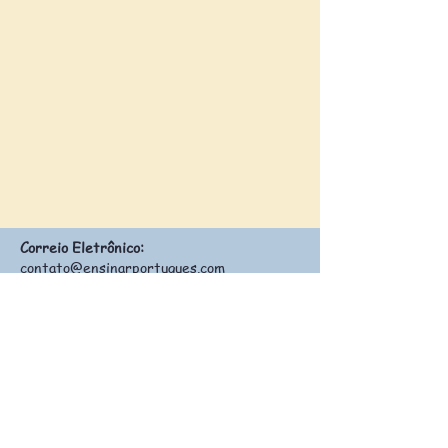
Correio Eletrônico:
contato@ensinarportugues.com
Siga-nos:
Política de Devolução
Perguntas Frequentes
©
2020 - 2026
por
Ensinar Português