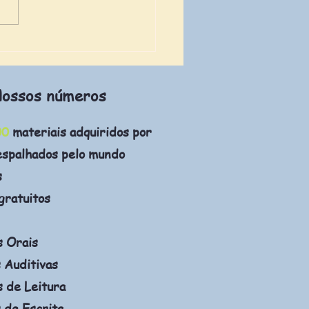
e-Bras 2024: Inscrição
tas das provas
ossos números
00
materiais adquiridos por
espalhados pelo mundo
s
gratuitos
s Orais
 Auditivas
 de Leitura
 de Escrita