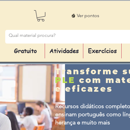
Ver pontos
Gratuito
Atividades
Exercícios
Transforme s
PLE
com mate
e eficazes
Recursos didáticos completo
ensinam português como líng
herança e muito mais