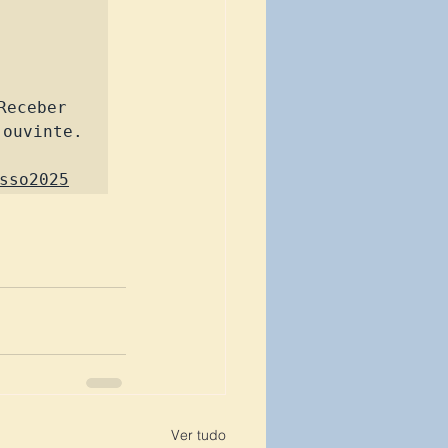
eceber 
ouvinte.

sso2025
Ver tudo