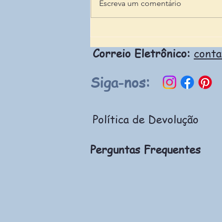
Escreva um comentário
Curso da UFMG prepara
para produção escrita do
Correio Eletrônico:
cont
CELPE-Bras
Siga-nos:
Política de Devolução
Perguntas Frequentes