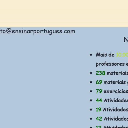
Portugal aprova diploma
Celp
que apoia alunos
e da
ato@ensinarportugues.com
imigrantes e revisa Língua
Não Materna
N
Mais de
10.0
professores 
238
materiai
69
materiais 
79
exercícios
44
Atividade
19
Atividades
42
Atividades
12
Atividades