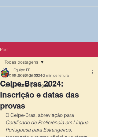
Post
Todas postagens
Equipe EP
Todas postagens
8 de fev. de 2024
2 min de leitura
Celpe-Bras 2024:
blog-ensinar-português
Inscrição e datas das
provas
O Celpe-Bras, abreviação para 
Certificado de Proficiência em Língua 
Portuguesa para Estrangeiros
, 